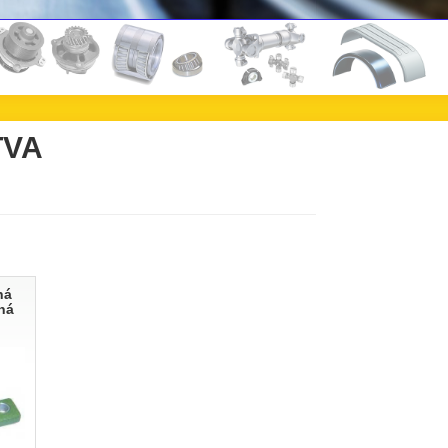
TVA
ná
ná