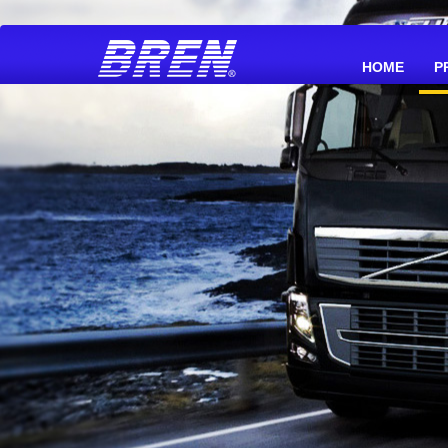
(CURR
HOME
P